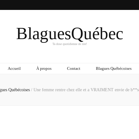
BlaguesQuébec
Ta dose quotidienne de rire!
Accueil
À propos
Contact
Blagues Québécoises
gues Québécoises
/
Une femme rentre chez elle et a VRAIMENT envie de b**s