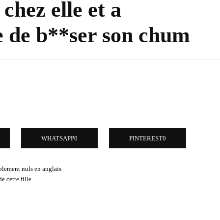
hez elle et a
de b**ser son chum
WHATSAPP
0
PINTEREST
0
mplement nuls en anglais
 cette fille