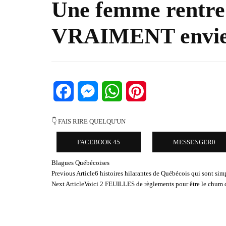
Une femme rentre c
VRAIMENT envie 
Facebook
Messenger
WhatsApp
Pinterest
👇 FAIS RIRE QUELQU'UN
FACEBOOK
45
MESSENGER
0
Blagues Québécoises
Post
Previous Article
6 histoires hilarantes de Québécois qui sont si
Navigation
Next Article
Voici 2 FEUILLES de règlements pour être le chum de