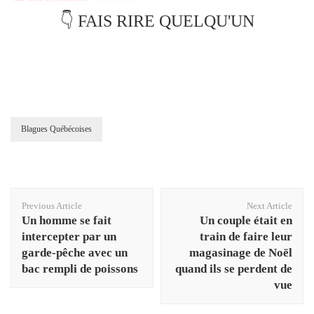
👇 FAIS RIRE QUELQU'UN
Blagues Québécoises
Post
Previous Article
Next Article
Navigation
Un homme se fait
Un couple était en
intercepter par un
train de faire leur
garde-pêche avec un
magasinage de Noël
bac rempli de poissons
quand ils se perdent de
vue