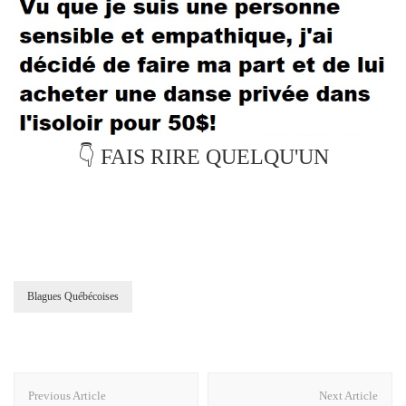
👇 FAIS RIRE QUELQU'UN
Blagues Québécoises
Post
Previous Article
Next Article
Navigation