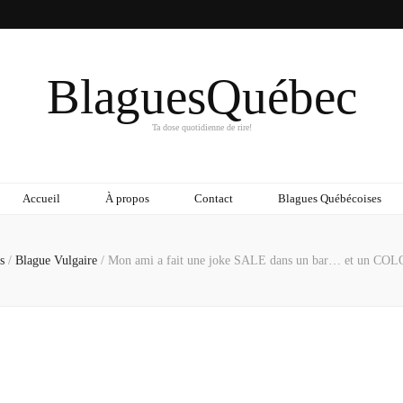
BlaguesQuébec
Ta dose quotidienne de rire!
Accueil
À propos
Contact
Blagues Québécoises
es
/
Blague Vulgaire
/
Mon ami a fait une joke SALE dans un bar… et un COL