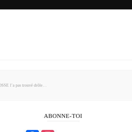
OSSE l’a pas trouvé drôle…
ABONNE-TOI