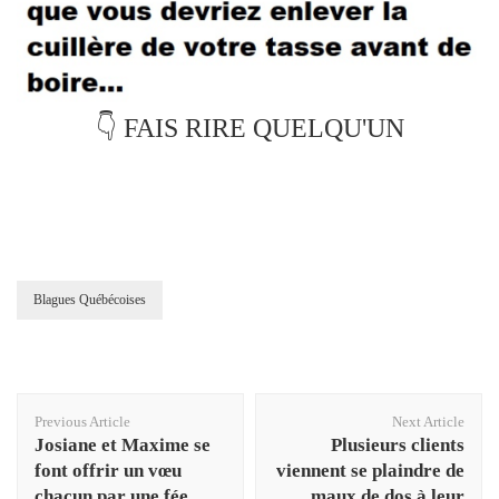
👇 FAIS RIRE QUELQU'UN
Blagues Québécoises
Post
Previous Article
Next Article
Navigation
Josiane et Maxime se
Plusieurs clients
font offrir un vœu
viennent se plaindre de
chacun par une fée
maux de dos à leur