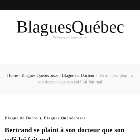
BlaguesQuébec
Ta dose quotidienne de rire!
Home
/
Blagues Québécoises
/
Blague de Docteur
/
Bertrand se plaint à
son docteur que son café lui fait mal
Blague de Docteur
,
Blagues Québécoises
Bertrand se plaint à son docteur que son
café lui fait mal