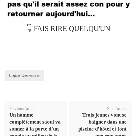
👇 FAIS RIRE QUELQU'UN
Blagues Québécoises
Post
Previous Article
Next Article
Navigation
Un homme
Trois jeunes vont se
complètement saoul va
baigner dans une
sonner à la porte d’un
piscine d’hôtel et font
couple au milieu de la
une rencontre