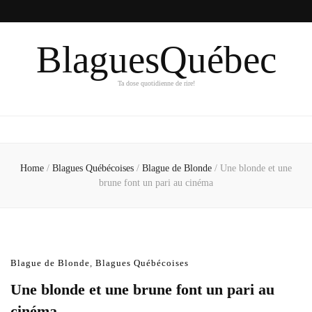
BlaguesQuébec
Ta dose quotidienne de rire!
Home
/
Blagues Québécoises
/
Blague de Blonde
/
Une blonde et une
brune font un pari au cinéma
Blague de Blonde
,
Blagues Québécoises
Une blonde et une brune font un pari au
cinéma