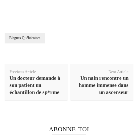
Blagues Québécoises
Post
Previous Article
Next Article
Navigation
Un docteur demande à
Un nain rencontre un
son patient un
homme immense dans
échantillon de sp*rme
un ascenseur
ABONNE-TOI