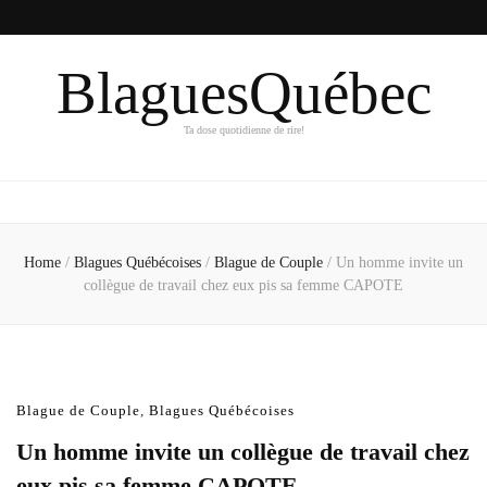
BlaguesQuébec
Ta dose quotidienne de rire!
Home
/
Blagues Québécoises
/
Blague de Couple
/
Un homme invite un
collègue de travail chez eux pis sa femme CAPOTE
Blague de Couple
,
Blagues Québécoises
Un homme invite un collègue de travail chez
eux pis sa femme CAPOTE