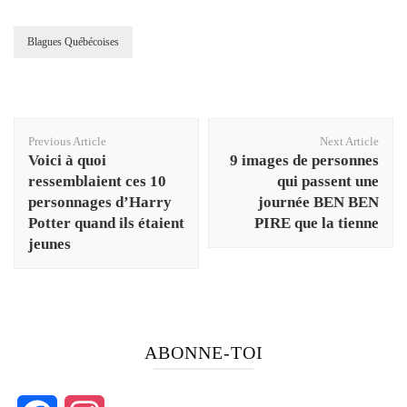
Blagues Québécoises
Post
Previous Article
Next Article
Navigation
Voici à quoi
9 images de personnes
ressemblaient ces 10
qui passent une
personnages d’Harry
journée BEN BEN
Potter quand ils étaient
PIRE que la tienne
jeunes
ABONNE-TOI