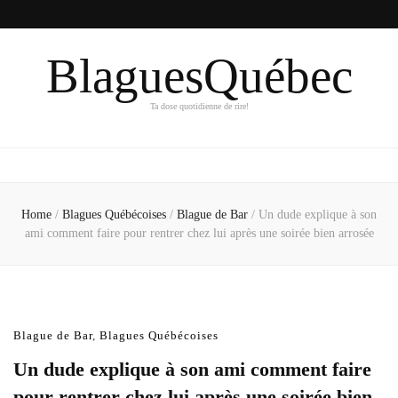
BlaguesQuébec
Ta dose quotidienne de rire!
Home
/
Blagues Québécoises
/
Blague de Bar
/
Un dude explique à son
ami comment faire pour rentrer chez lui après une soirée bien arrosée
Blague de Bar
,
Blagues Québécoises
Un dude explique à son ami comment faire
pour rentrer chez lui après une soirée bien