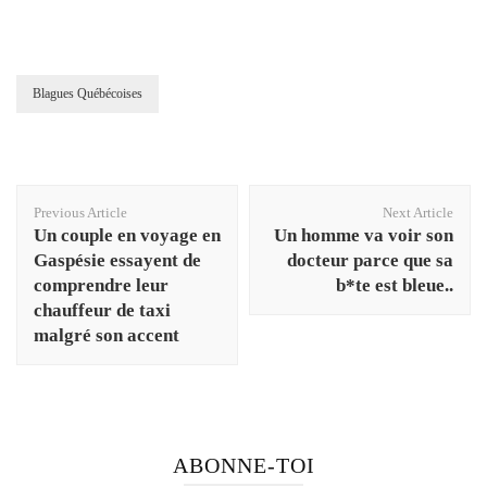
Blagues Québécoises
Post
Previous Article
Next Article
Navigation
Un couple en voyage en
Un homme va voir son
Gaspésie essayent de
docteur parce que sa
comprendre leur
b*te est bleue..
chauffeur de taxi
malgré son accent
ABONNE-TOI