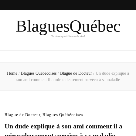
BlaguesQuébec
Ta dose quotidienne de rire!
Home
/
Blagues Québécoises
/
Blague de Docteur
/
Un dude explique à
son ami comment il a miraculeusement survécu à sa maladie
Blague de Docteur
,
Blagues Québécoises
Un dude explique à son ami comment il a
miraculeusement survécu à sa maladie