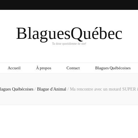
BlaguesQuébec
Ta dose quotidienne de rire!
Accueil
À propos
Contact
Blagues Québécoises
lagues Québécoises
/
Blague d'Animal
/
Ma rencontre avec un motard SUPER i