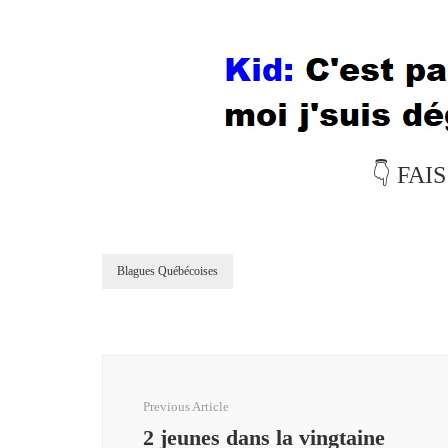
👇 FAI
Blagues Québécoises
Post
Navigation
Previous Article
2 jeunes dans la vingtaine