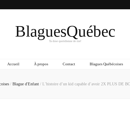
BlaguesQuébec
Ta dose quotidienne de rire!
Accueil
À propos
Contact
Blagues Québécoises
coises
/
Blague d'Enfant
/
L’histoire d’un kid capable d’avoir 2X PLUS DE 