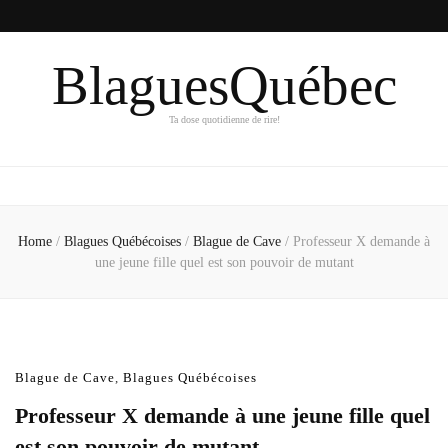
BlaguesQuébec
Ta dose quotidienne de rire!
Home
/
Blagues Québécoises
/
Blague de Cave
/
Professeur X demande à
une jeune fille quel est son pouvoir de mutant
Blague de Cave
,
Blagues Québécoises
Professeur X demande à une jeune fille quel
est son pouvoir de mutant