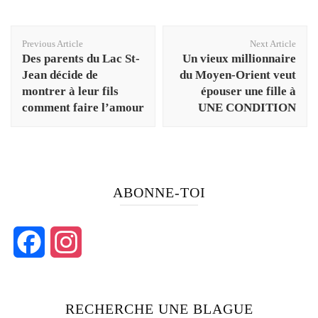
Post
Previous Article
Next Article
Navigation
Des parents du Lac St-
Un vieux millionnaire
Jean décide de
du Moyen-Orient veut
montrer à leur fils
épouser une fille à
comment faire l’amour
UNE CONDITION
ABONNE-TOI
Facebook
Instagram
RECHERCHE UNE BLAGUE