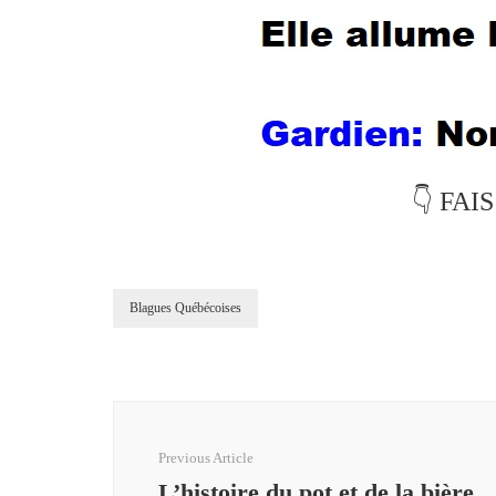
👇 FAI
Blagues Québécoises
Post
Navigation
Previous Article
L’histoire du pot et de la bière