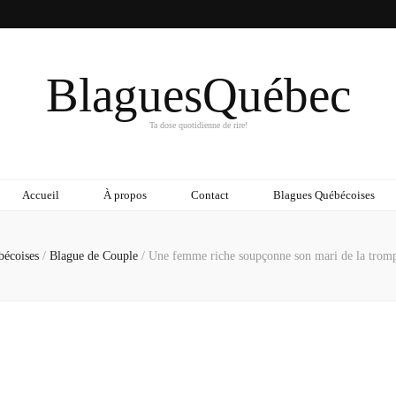
BlaguesQuébec
Ta dose quotidienne de rire!
Accueil
À propos
Contact
Blagues Québécoises
bécoises
/
Blague de Couple
/
Une femme riche soupçonne son mari de la trompe