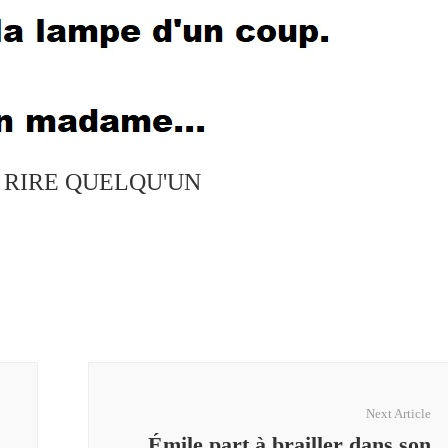
S RIRE QUELQU'UN
Next Article
Émile part à brailler dans son