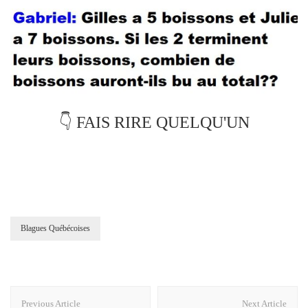
👇 FAIS RIRE QUELQU'UN
Blagues Québécoises
Post
Previous Article
Next Article
Navigation