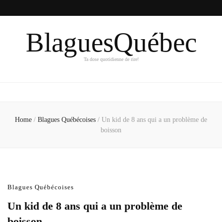
BlaguesQuébec
Ta dose quotidienne de rire!
Home
/
Blagues Québécoises
/
Un kid de 8 ans qui a un problème de
boisson
Blagues Québécoises
Un kid de 8 ans qui a un problème de
boisson