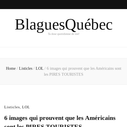
BlaguesQuébec
Ta dose quotidienne de rire!
Home
/
Listicles
/
LOL
/
6 images qui prouvent que les Américains sont
les PIRES TOURISTES
Listicles
,
LOL
6 images qui prouvent que les Américains
sont les PIRES TOURISTES