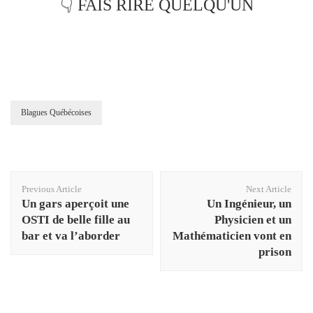
👇 FAIS RIRE QUELQU'UN
Blagues Québécoises
Post
Previous Article
Next Article
Navigation
Un gars aperçoit une
Un Ingénieur, un
OSTI de belle fille au
Physicien et un
bar et va l’aborder
Mathématicien vont en
prison