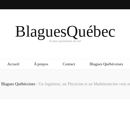
BlaguesQuébec
Ta dose quotidienne de rire!
Accueil
À propos
Contact
Blagues Québécoises
Blagues Québécoises
/
Un Ingénieur, un Physicien et un Mathématicien vont e