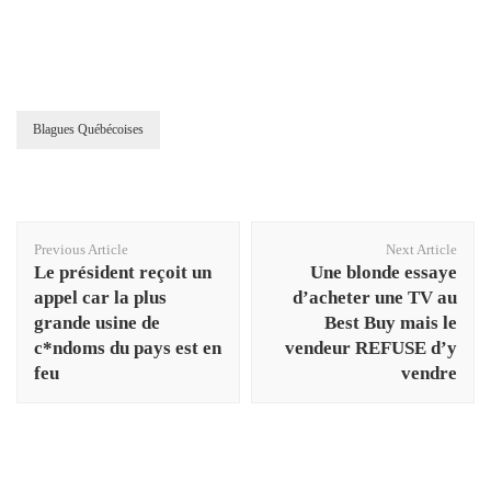
Blagues Québécoises
Post
Previous Article
Next Article
Navigation
Le président reçoit un
Une blonde essaye
appel car la plus
d’acheter une TV au
grande usine de
Best Buy mais le
c*ndoms du pays est en
vendeur REFUSE d’y
feu
vendre