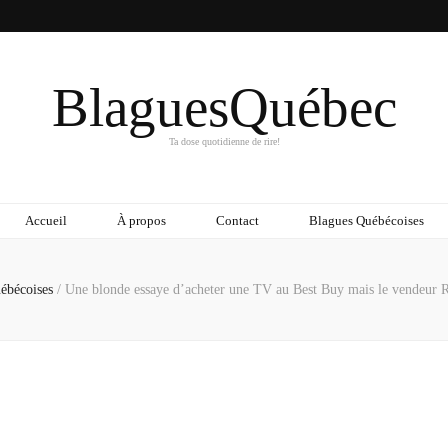
BlaguesQuébec
Ta dose quotidienne de rire!
Accueil
À propos
Contact
Blagues Québécoises
ébécoises
/
Une blonde essaye d’acheter une TV au Best Buy mais le vendeur