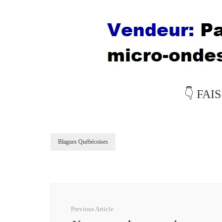
👇 FAI
Blagues Québécoises
Post
Navigation
Previous Article