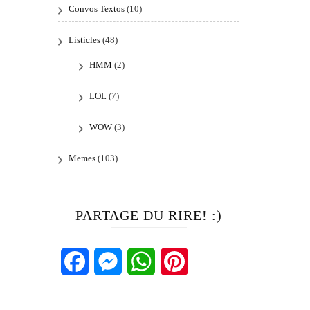
Convos Textos
(10)
Listicles
(48)
HMM
(2)
LOL
(7)
WOW
(3)
Memes
(103)
PARTAGE DU RIRE! :)
Facebook
Messenger
WhatsApp
Pinterest